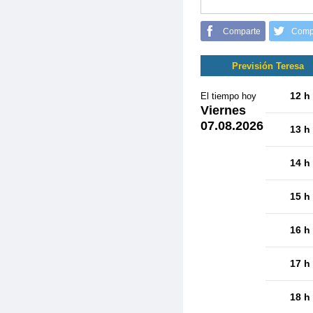
Comparte
Comp
Previsión Teresa
12 h
El tiempo hoy
Viernes
07.08.2026
13 h
14 h
15 h
16 h
17 h
18 h