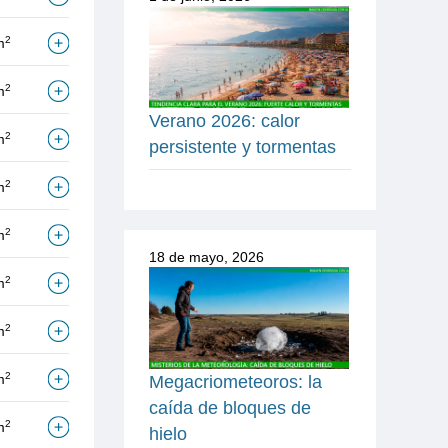
2
m
2
m
Verano 2026: calor
2
m
persistente y tormentas
2
m
2
m
18 de mayo, 2026
2
m
2
m
2
m
Megacriometeoros: la
caída de bloques de
2
m
hielo