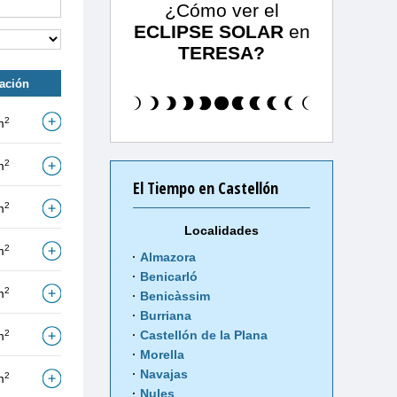
¿Cómo ver el
ECLIPSE SOLAR
en
TERESA?
tación
2
m
2
m
El Tiempo en Castellón
2
m
Localidades
2
m
Almazora
Benicarló
2
m
Benicàssim
Burriana
2
Castellón de la Plana
m
Morella
Navajas
2
m
Nules