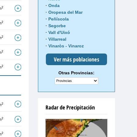
Onda
2
m
Oropesa del Mar
Peñíscola
2
m
Segorbe
Vall d'Uixó
2
m
Villarreal
Vinaròs - Vinaroz
2
m
Ver más poblaciones
2
m
Otras Provincias:
2
m
Radar de Precipitación
2
m
2
m