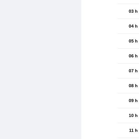
03 h
04 h
05 h
06 h
07 h
08 h
09 h
10 h
11 h