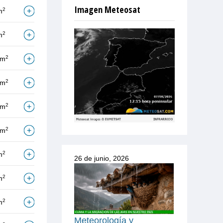
Imagen Meteosat
2
m
2
m
2
/m
2
/m
2
/m
2
/m
2
m
26 de junio, 2026
2
m
2
m
Meteorología y