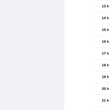
13 h
14 h
15 h
16 h
17 h
18 h
19 h
20 h
21 h