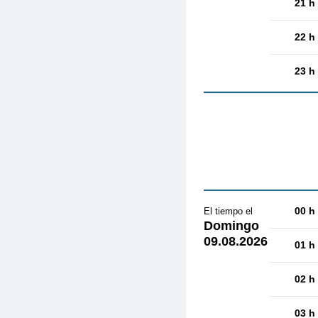
21 h
22 h
23 h
00 h
El tiempo el
Domingo
09.08.2026
01 h
02 h
03 h