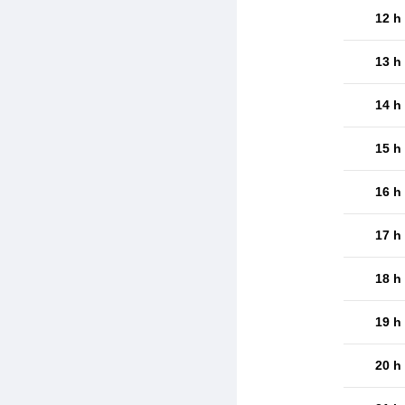
12 h
13 h
14 h
15 h
16 h
17 h
18 h
19 h
20 h