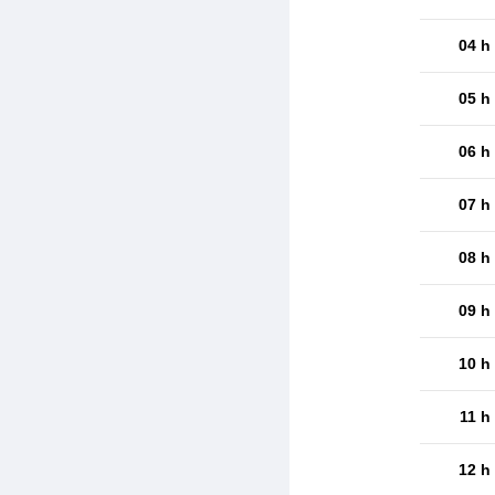
04 h
05 h
06 h
07 h
08 h
09 h
10 h
11 h
12 h