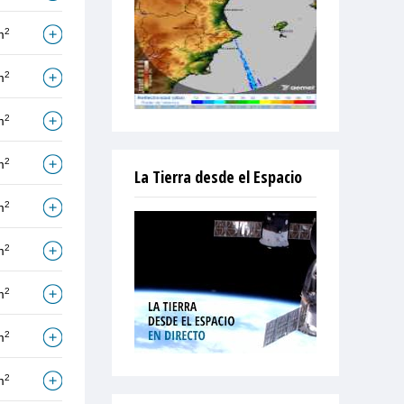
2
m
2
m
2
m
2
m
La Tierra desde el Espacio
2
m
2
m
2
m
2
m
2
m