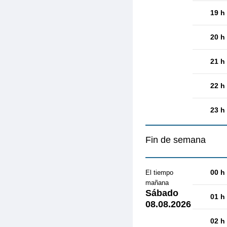
19 h
20 h
21 h
22 h
23 h
Fin de semana
00 h
El tiempo
mañana
Sábado
01 h
08.08.2026
02 h