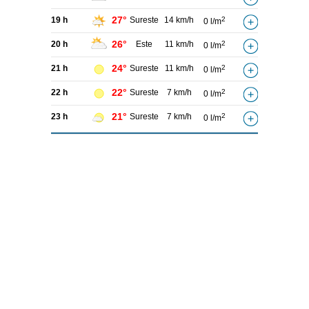
27°
19 h
Sureste
14 km/h
2
0 l/m
26°
20 h
Este
11 km/h
2
0 l/m
24°
21 h
Sureste
11 km/h
2
0 l/m
22°
22 h
Sureste
7 km/h
2
0 l/m
21°
23 h
Sureste
7 km/h
2
0 l/m