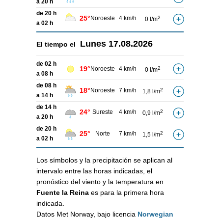
a 20 h
de 20 h
25°
Noroeste
4 km/h
2
0 l/m
a 02 h
Lunes
17.08.2026
El tiempo el
de 02 h
19°
Noroeste
4 km/h
2
0 l/m
a 08 h
de 08 h
18°
Noroeste
7 km/h
2
1,8 l/m
a 14 h
de 14 h
24°
Sureste
4 km/h
2
0,9 l/m
a 20 h
de 20 h
25°
Norte
7 km/h
2
1,5 l/m
a 02 h
Los símbolos y la precipitación se aplican al
intervalo entre las horas indicadas, el
pronóstico del viento y la temperatura en
Fuente la Reina
es para la primera hora
indicada.
Datos Met Norway, bajo licencia
Norwegian