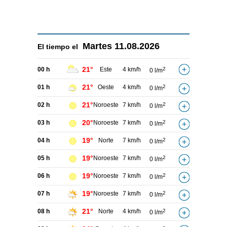
Martes
11.08.2026
El tiempo el
21°
00 h
Este
4 km/h
2
0 l/m
21°
01 h
Oeste
4 km/h
2
0 l/m
21°
02 h
Noroeste
7 km/h
2
0 l/m
20°
03 h
Noroeste
7 km/h
2
0 l/m
19°
04 h
Norte
7 km/h
2
0 l/m
19°
05 h
Noroeste
7 km/h
2
0 l/m
19°
06 h
Noroeste
7 km/h
2
0 l/m
19°
07 h
Noroeste
7 km/h
2
0 l/m
21°
08 h
Norte
4 km/h
2
0 l/m