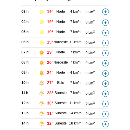
19°
03 h
Norte
4 km/h
2
0 l/m
19°
04 h
Norte
7 km/h
2
0 l/m
19°
05 h
Norte
7 km/h
2
0 l/m
19°
06 h
Noroeste
11 km/h
2
0 l/m
19°
07 h
Norte
7 km/h
2
0 l/m
20°
08 h
Noroeste
7 km/h
2
0 l/m
24°
09 h
Norte
4 km/h
2
0 l/m
27°
10 h
Este
7 km/h
2
0 l/m
28°
11 h
Sureste
7 km/h
2
0 l/m
30°
12 h
Sureste
11 km/h
2
0 l/m
31°
13 h
Sureste
14 km/h
2
0 l/m
32°
14 h
Sureste
18 km/h
2
0 l/m