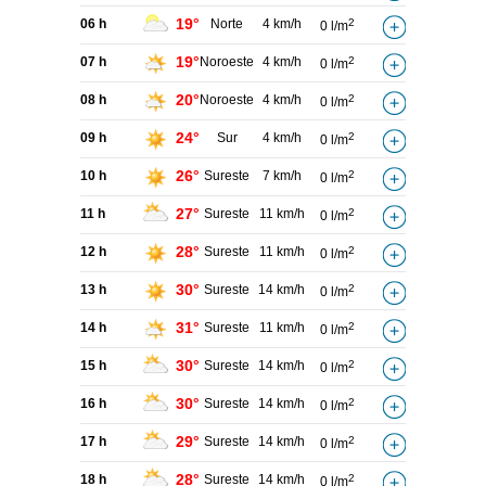
19°
06 h
Norte
4 km/h
2
0 l/m
19°
07 h
Noroeste
4 km/h
2
0 l/m
20°
08 h
Noroeste
4 km/h
2
0 l/m
24°
09 h
Sur
4 km/h
2
0 l/m
26°
10 h
Sureste
7 km/h
2
0 l/m
27°
11 h
Sureste
11 km/h
2
0 l/m
28°
12 h
Sureste
11 km/h
2
0 l/m
30°
13 h
Sureste
14 km/h
2
0 l/m
31°
14 h
Sureste
11 km/h
2
0 l/m
30°
15 h
Sureste
14 km/h
2
0 l/m
30°
16 h
Sureste
14 km/h
2
0 l/m
29°
17 h
Sureste
14 km/h
2
0 l/m
28°
18 h
Sureste
14 km/h
2
0 l/m