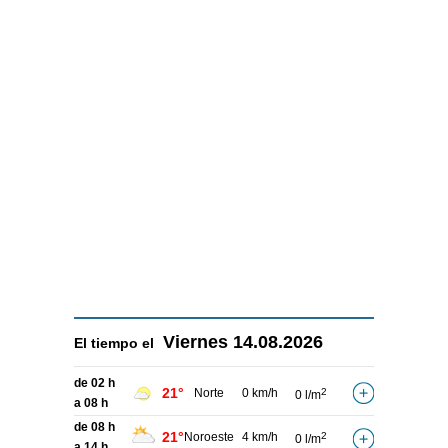
Viernes
14.08.2026
El tiempo el
de 02 h
21°
Norte
0 km/h
2
0 l/m
a 08 h
de 08 h
21°
Noroeste
4 km/h
2
0 l/m
a 14 h