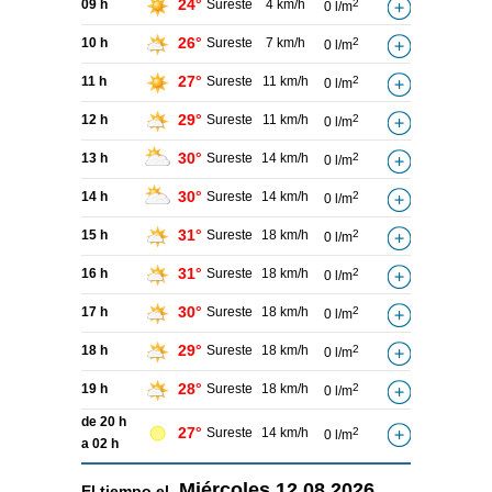
24°
09 h
Sureste
4 km/h
2
0 l/m
26°
10 h
Sureste
7 km/h
2
0 l/m
27°
11 h
Sureste
11 km/h
2
0 l/m
29°
12 h
Sureste
11 km/h
2
0 l/m
30°
13 h
Sureste
14 km/h
2
0 l/m
30°
14 h
Sureste
14 km/h
2
0 l/m
31°
15 h
Sureste
18 km/h
2
0 l/m
31°
16 h
Sureste
18 km/h
2
0 l/m
30°
17 h
Sureste
18 km/h
2
0 l/m
29°
18 h
Sureste
18 km/h
2
0 l/m
28°
19 h
Sureste
18 km/h
2
0 l/m
de 20 h
27°
Sureste
14 km/h
2
0 l/m
a 02 h
Miércoles
12.08.2026
El tiempo el