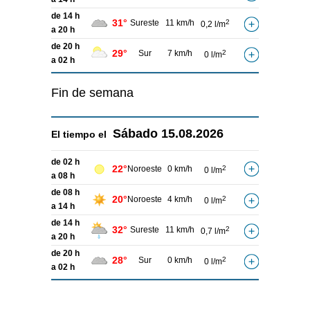
de 14 h
31°
Sureste
11 km/h
2
0,2 l/m
a 20 h
de 20 h
29°
Sur
7 km/h
2
0 l/m
a 02 h
Fin de semana
Sábado
15.08.2026
El tiempo el
de 02 h
22°
Noroeste
0 km/h
2
0 l/m
a 08 h
de 08 h
20°
Noroeste
4 km/h
2
0 l/m
a 14 h
de 14 h
32°
Sureste
11 km/h
2
0,7 l/m
a 20 h
de 20 h
28°
Sur
0 km/h
2
0 l/m
a 02 h