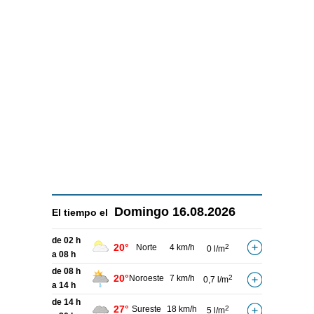
Domingo
16.08.2026
El tiempo el
de 02 h
20°
Norte
4 km/h
2
0 l/m
a 08 h
de 08 h
20°
Noroeste
7 km/h
2
0,7 l/m
a 14 h
de 14 h
27°
Sureste
18 km/h
2
5 l/m