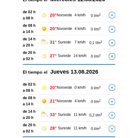
de 02 h
20°
Noroeste
4 km/h
2
0 l/m
a 08 h
de 08 h
20°
Noroeste
4 km/h
2
0 l/m
a 14 h
de 14 h
31°
Sureste
7 km/h
2
0,1 l/m
a 20 h
de 20 h
27°
Sureste
14 km/h
2
0 l/m
a 02 h
Jueves
13.08.2026
El tiempo el
de 02 h
20°
Noroeste
0 km/h
2
0 l/m
a 08 h
de 08 h
21°
Noroeste
4 km/h
2
0 l/m
a 14 h
de 14 h
33°
Sureste
11 km/h
2
0,2 l/m
a 20 h
de 20 h
28°
Sureste
11 km/h
2
0 l/m
a 02 h