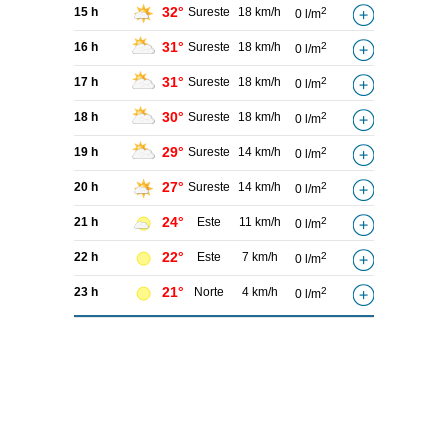
32°
15 h
Sureste
18 km/h
2
0 l/m
31°
16 h
Sureste
18 km/h
2
0 l/m
31°
17 h
Sureste
18 km/h
2
0 l/m
30°
18 h
Sureste
18 km/h
2
0 l/m
29°
19 h
Sureste
14 km/h
2
0 l/m
27°
20 h
Sureste
14 km/h
2
0 l/m
24°
21 h
Este
11 km/h
2
0 l/m
22°
22 h
Este
7 km/h
2
0 l/m
21°
23 h
Norte
4 km/h
2
0 l/m