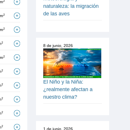
2
/m
naturaleza: la migración
de las aves
2
/m
2
/m
2
m
8 de junio, 2026
2
/m
2
m
El Niño y la Niña:
2
m
¿realmente afectan a
nuestro clima?
2
m
2
m
2
m
1 de junio, 2026