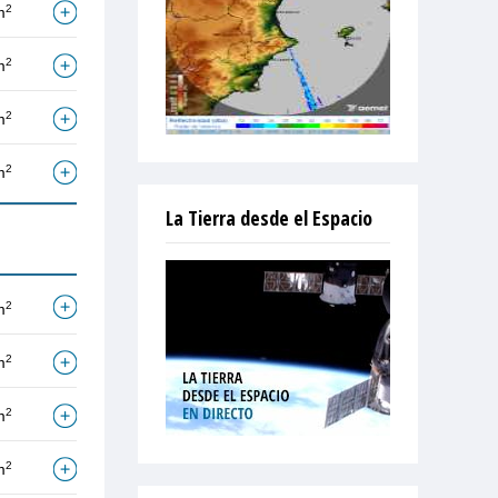
2
m
2
m
2
m
2
m
La Tierra desde el Espacio
2
m
2
m
2
m
2
m