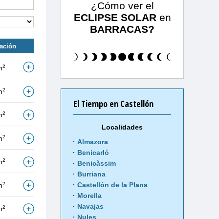
¿Cómo ver el
ECLIPSE SOLAR
en
BARRACAS?
tación
2
m
2
m
El Tiempo en Castellón
2
m
Localidades
2
m
Almazora
Benicarló
2
m
Benicàssim
Burriana
2
Castellón de la Plana
m
Morella
Navajas
2
m
Nules