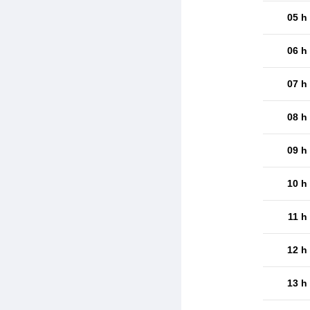
05 h
06 h
07 h
08 h
09 h
10 h
11 h
12 h
13 h