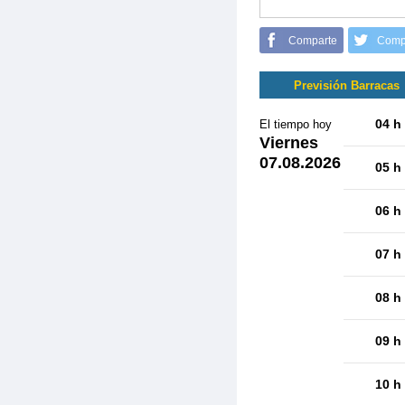
Comparte
Comp
Previsión Barracas
04 h
El tiempo hoy
Viernes
07.08.2026
05 h
06 h
07 h
08 h
09 h
10 h