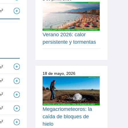
2
m
Verano 2026: calor
persistente y tormentas
2
m
18 de mayo, 2026
2
m
2
m
2
m
Megacriometeoros: la
caída de bloques de
2
m
hielo