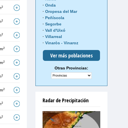
Onda
2
m
Oropesa del Mar
Peñíscola
2
m
Segorbe
Vall d'Uixó
2
m
Villarreal
Vinaròs - Vinaroz
2
/m
Ver más poblaciones
2
/m
Otras Provincias:
2
m
2
/m
Radar de Precipitación
2
m
2
m