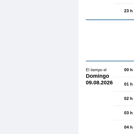
23 h
00 h
El tiempo el
Domingo
09.08.2026
01 h
02 h
03 h
04 h