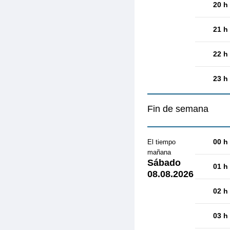
20 h
21 h
22 h
23 h
Fin de semana
00 h
El tiempo
mañana
Sábado
01 h
08.08.2026
02 h
03 h