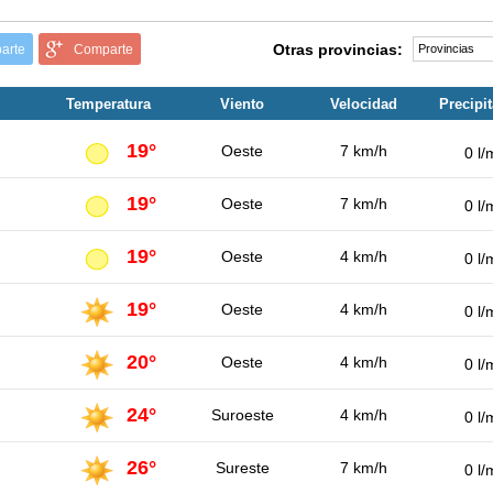
Otras provincias:
arte
Comparte
Temperatura
Viento
Velocidad
Precipi
19°
Oeste
7 km/h
0 l/
19°
Oeste
7 km/h
0 l/
19°
Oeste
4 km/h
0 l/
19°
Oeste
4 km/h
0 l/
20°
Oeste
4 km/h
0 l/
24°
Suroeste
4 km/h
0 l/
26°
Sureste
7 km/h
0 l/