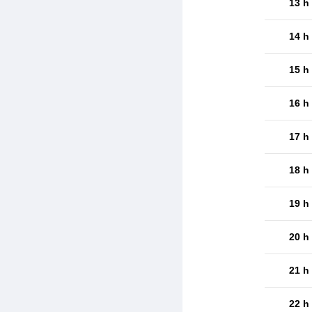
13 h
14 h
15 h
16 h
17 h
18 h
19 h
20 h
21 h
22 h