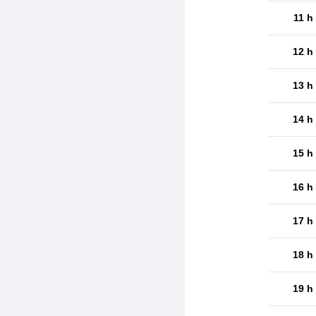
11 h
12 h
13 h
14 h
15 h
16 h
17 h
18 h
19 h