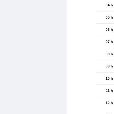
04 h
05 h
06 h
07 h
08 h
09 h
10 h
11 h
12 h