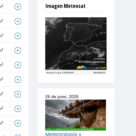
Imagen Meteosat
2
m
2
m
2
m
2
m
2
m
2
m
2
m
26 de junio, 2026
2
m
2
m
Meteorología y