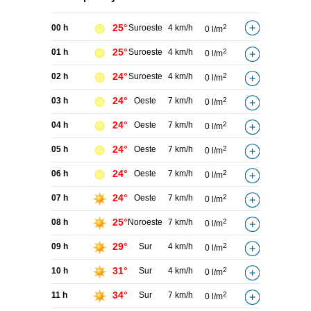
25°
00 h
Suroeste
4 km/h
2
0 l/m
25°
01 h
Suroeste
4 km/h
2
0 l/m
24°
02 h
Suroeste
4 km/h
2
0 l/m
24°
03 h
Oeste
7 km/h
2
0 l/m
24°
04 h
Oeste
7 km/h
2
0 l/m
24°
05 h
Oeste
7 km/h
2
0 l/m
24°
06 h
Oeste
7 km/h
2
0 l/m
24°
07 h
Oeste
7 km/h
2
0 l/m
25°
08 h
Noroeste
7 km/h
2
0 l/m
29°
09 h
Sur
4 km/h
2
0 l/m
31°
10 h
Sur
4 km/h
2
0 l/m
34°
11 h
Sur
7 km/h
2
0 l/m