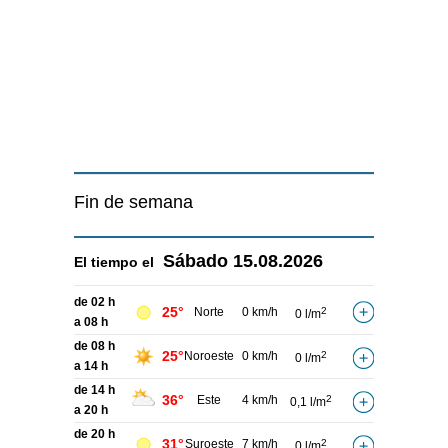
Fin de semana
Sábado
15.08.2026
El tiempo el
de 02 h
25°
Norte
0 km/h
2
0 l/m
a 08 h
de 08 h
25°
Noroeste
0 km/h
2
0 l/m
a 14 h
de 14 h
36°
Este
4 km/h
2
0,1 l/m
a 20 h
de 20 h
31°
Suroeste
7 km/h
2
0 l/m