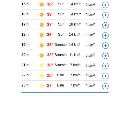
38°
15 h
Sur
14 km/h
2
0 l/m
38°
16 h
Sur
14 km/h
2
0 l/m
37°
17 h
Sur
18 km/h
2
0 l/m
36°
18 h
Sur
14 km/h
2
0 l/m
35°
19 h
Sureste
14 km/h
2
0 l/m
33°
20 h
Sureste
11 km/h
2
0 l/m
30°
21 h
Sureste
7 km/h
2
0 l/m
28°
22 h
Este
7 km/h
2
0 l/m
27°
23 h
Este
7 km/h
2
0 l/m