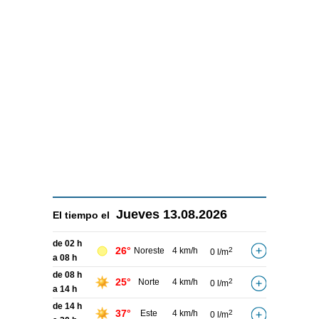
Jueves
13.08.2026
El tiempo el
de 02 h
26°
Noreste
4 km/h
2
0 l/m
a 08 h
de 08 h
25°
Norte
4 km/h
2
0 l/m
a 14 h
de 14 h
37°
Este
4 km/h
2
0 l/m