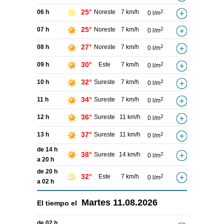
25°
06 h
Noreste
7 km/h
2
0 l/m
25°
07 h
Noreste
7 km/h
2
0 l/m
27°
08 h
Noreste
7 km/h
2
0 l/m
30°
09 h
Este
7 km/h
2
0 l/m
32°
10 h
Sureste
7 km/h
2
0 l/m
34°
11 h
Sureste
7 km/h
2
0 l/m
36°
12 h
Sureste
11 km/h
2
0 l/m
37°
13 h
Sureste
11 km/h
2
0 l/m
de 14 h
38°
Sureste
14 km/h
2
0 l/m
a 20 h
de 20 h
32°
Este
7 km/h
2
0 l/m
a 02 h
Martes
11.08.2026
El tiempo el
de 02 h