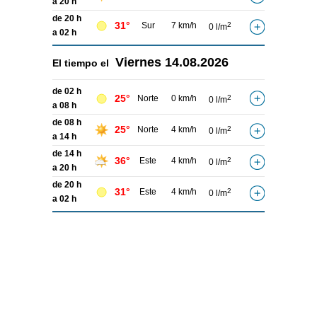
a 20 h
de 20 h
31°
Sur
7 km/h
2
0 l/m
a 02 h
Viernes
14.08.2026
El tiempo el
de 02 h
25°
Norte
0 km/h
2
0 l/m
a 08 h
de 08 h
25°
Norte
4 km/h
2
0 l/m
a 14 h
de 14 h
36°
Este
4 km/h
2
0 l/m
a 20 h
de 20 h
31°
Este
4 km/h
2
0 l/m
a 02 h