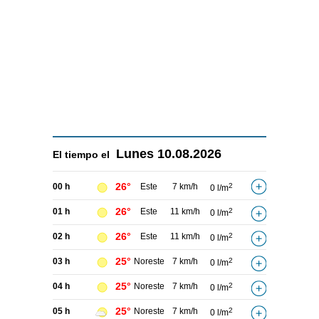
Lunes
10.08.2026
El tiempo el
26°
00 h
Este
7 km/h
2
0 l/m
26°
01 h
Este
11 km/h
2
0 l/m
26°
02 h
Este
11 km/h
2
0 l/m
25°
03 h
Noreste
7 km/h
2
0 l/m
25°
04 h
Noreste
7 km/h
2
0 l/m
25°
05 h
Noreste
7 km/h
2
0 l/m