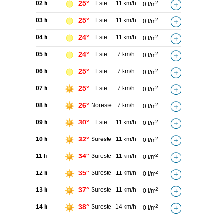
25°
02 h
Este
11 km/h
2
0 l/m
25°
03 h
Este
11 km/h
2
0 l/m
24°
04 h
Este
11 km/h
2
0 l/m
24°
05 h
Este
7 km/h
2
0 l/m
25°
06 h
Este
7 km/h
2
0 l/m
25°
07 h
Este
7 km/h
2
0 l/m
26°
08 h
Noreste
7 km/h
2
0 l/m
30°
09 h
Este
11 km/h
2
0 l/m
32°
10 h
Sureste
11 km/h
2
0 l/m
34°
11 h
Sureste
11 km/h
2
0 l/m
35°
12 h
Sureste
11 km/h
2
0 l/m
37°
13 h
Sureste
11 km/h
2
0 l/m
38°
14 h
Sureste
14 km/h
2
0 l/m