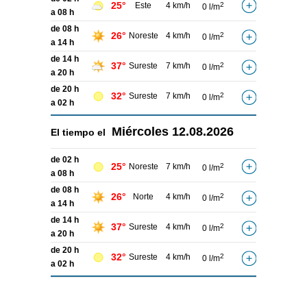
25°
Este
4 km/h
2
0 l/m
a 08 h
de 08 h
26°
Noreste
4 km/h
2
0 l/m
a 14 h
de 14 h
37°
Sureste
7 km/h
2
0 l/m
a 20 h
de 20 h
32°
Sureste
7 km/h
2
0 l/m
a 02 h
Miércoles
12.08.2026
El tiempo el
de 02 h
25°
Noreste
7 km/h
2
0 l/m
a 08 h
de 08 h
26°
Norte
4 km/h
2
0 l/m
a 14 h
de 14 h
37°
Sureste
4 km/h
2
0 l/m
a 20 h
de 20 h
32°
Sureste
4 km/h
2
0 l/m
a 02 h