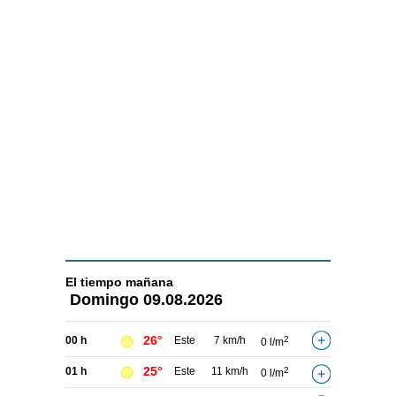
El tiempo
mañana
Domingo
09.08.2026
26°
00 h
Este
7 km/h
2
0 l/m
25°
01 h
Este
11 km/h
2
0 l/m