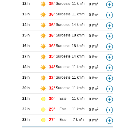
35°
12 h
Suroeste
11 km/h
2
0 l/m
36°
13 h
Suroeste
11 km/h
2
0 l/m
36°
14 h
Suroeste
14 km/h
2
0 l/m
36°
15 h
Suroeste
18 km/h
2
0 l/m
36°
16 h
Suroeste
18 km/h
2
0 l/m
35°
17 h
Suroeste
14 km/h
2
0 l/m
34°
18 h
Suroeste
11 km/h
2
0 l/m
33°
19 h
Suroeste
11 km/h
2
0 l/m
32°
20 h
Suroeste
11 km/h
2
0 l/m
30°
21 h
Este
11 km/h
2
0 l/m
29°
22 h
Este
11 km/h
2
0 l/m
27°
23 h
Este
7 km/h
2
0 l/m