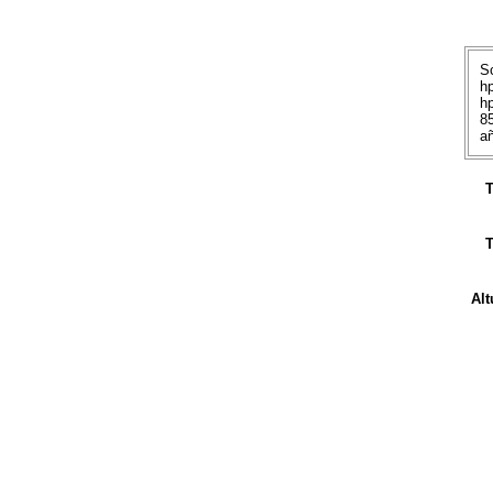
Sc
h
hp
8
añ
T
T
Alt